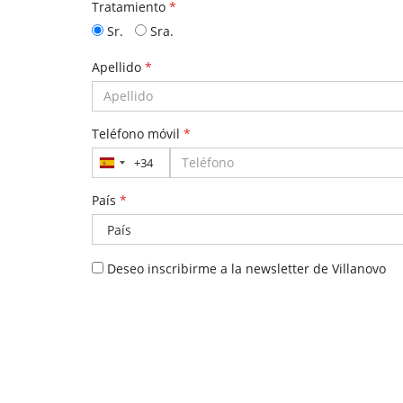
Tratamiento
*
Sr.
Sra.
Apellido
*
Teléfono móvil
*
+34
España
+34
País
*
Deseo inscribirme a la newsletter de Villanovo