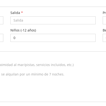
Salida
*
P
Niños (-12 años)
B