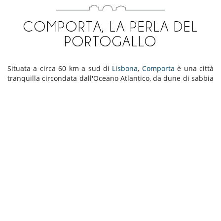
COMPORTA, LA PERLA DEL
PORTOGALLO
Situata a circa 60 km a sud di
Lisbona
,
Comporta
è una città
tranquilla circondata dall'Oceano Atlantico, da dune di sabbia
e da campi di riso. Non ci sono discoteche qui ! Si può
passeggiare per i bei negozi e ammirare le graziose capanne
dei pescatori. Per alcuni, queste case su palafitte danno alla
città un'atmosfera asiatica e le spiagge di sabbia bianca
ricordano gli Hamptons di New York. Tuttavia, Comporta ha
un'atmosfera tutta sua, dove la gente vive il momento con un
ritmo di vita molto tranquillo nel cuore della natura. In effetti,
Comporta
è nota soprattutto per la sua tranquillità e gli
uccelli lo hanno capito. Più di 200 specie hanno deciso di
stabilirsi qui e se guardate in alto, vedrete sicuramente le
cicogne appollaiate nei loro nidi. La città attira anche molti
surfisti che vengono a godersi gli splendidi spot e l'atmosfera
tranquilla.