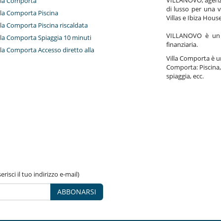
illa Comporta
di lusso per una v
illa Comporta Piscina
Villas e Ibiza Hous
illa Comporta Piscina riscaldata
VILLANOVO è un a
illa Comporta Spiaggia 10 minuti
finanziaria.
illa Comporta Accesso diretto alla
Villa Comporta è un'
Comporta: Piscina, 
spiaggia, ecc.
risci il tuo indirizzo e-mail)
ABBONARSI