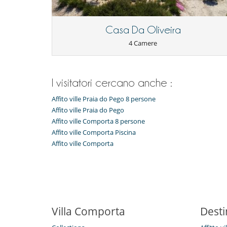
Elettrodomestici
Cucina completamente fornita
Casa Da Oliveira
Per la vostra comodità e convenienza
4 Camere
Aria condizionata solo nelle camere
Qui vicino
Spiaggia 10 minuti
I visitatori cercano anche :
Affito ville Praia do Pego 8 persone
Affito ville Praia do Pego
Affito ville Comporta 8 persone
Affito ville Comporta Piscina
Affito ville Comporta
Villa Comporta
Desti