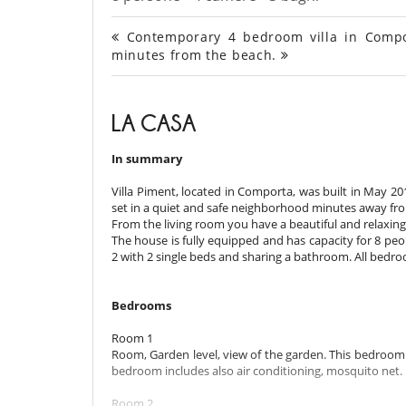
Contemporary 4 bedroom villa in Compo
minutes from the beach.
LA CASA
In summary
Villa Piment, located in Comporta, was built in May 20
set in a quiet and safe neighborhood minutes away fr
From the living room you have a beautiful and relaxing
The house is fully equipped and has capacity for 8 pe
2 with 2 single beds and sharing a bathroom. All bedr
Bedrooms
Room 1
Room, Garden level, view of the garden. This bedroom
bedroom includes also air conditioning, mosquito net.
Room 2