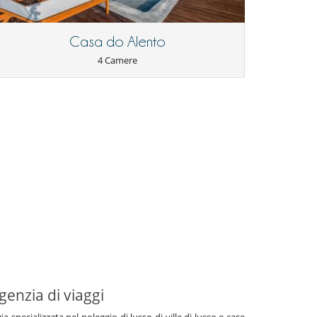
Casa do Alento
4 Camere
genzia di viaggi
specializzata nel noleggio di lusso di ville di lusso e case