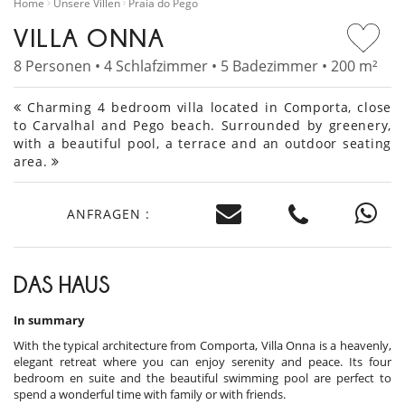
Home
Unsere Villen
Praia do Pego
VILLA ONNA
8 Personen • 4 Schlafzimmer • 5 Badezimmer • 200 m²
Charming 4 bedroom villa located in Comporta, close
to Carvalhal and Pego beach. Surrounded by greenery,
with a beautiful pool, a terrace and an outdoor seating
area.
ANFRAGEN :
DAS HAUS
In summary
With the typical architecture from Comporta, Villa Onna is a heavenly,
elegant retreat where you can enjoy serenity and peace. Its four
bedroom en suite and the beautiful swimming pool are perfect to
spend a wonderful time with family or with friends.