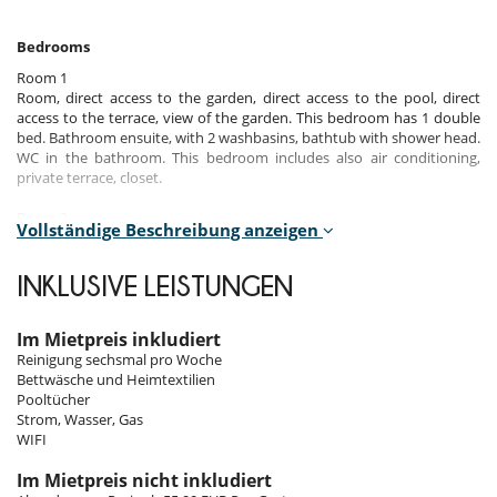
Bedrooms
Room 1
Room, direct access to the garden, direct access to the pool, direct
access to the terrace, view of the garden. This bedroom has 1 double
bed. Bathroom ensuite, with 2 washbasins, bathtub with shower head.
WC in the bathroom. This bedroom includes also air conditioning,
private terrace, closet.
Room 2
Vollständige Beschreibung anzeigen
Room, direct access to the garden, direct access to the pool, direct
access to the terrace. This bedroom has 1 double bed. Bathroom
ensuite, with shower. WC in the bathroom. This bedroom includes also
INKLUSIVE LEISTUNGEN
air conditioning, closet.
Room 3
Im Mietpreis inkludiert
Room, direct access to the pool, direct access to the terrace, pool view.
Reinigung sechsmal pro Woche
This bedroom has 1 double bed. Bathroom ensuite, with shower. WC
Bettwäsche und Heimtextilien
in the bathroom. This bedroom includes also air conditioning, closet.
Pooltücher
Strom, Wasser, Gas
Room 4
WIFI
Room, direct access to the pool, direct access to the terrace. This
bedroom has 1 double bed. Bathroom ensuite, with shower. WC in the
Im Mietpreis nicht inkludiert
bathroom. This bedroom includes also air conditioning, closet.