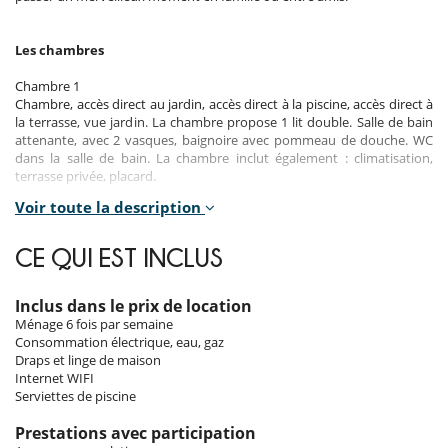
Les chambres
Chambre 1
Chambre, accès direct au jardin, accès direct à la piscine, accès direct à
la terrasse, vue jardin. La chambre propose 1 lit double. Salle de bain
attenante, avec 2 vasques, baignoire avec pommeau de douche. WC
dans la salle de bain. La chambre inclut également : climatisation,
terrasse privée, placard.
Voir toute la description
Chambre 2
Chambre, accès direct au jardin, accès direct à la piscine, accès direct à
la terrasse. La chambre propose 1 lit double. Salle de bain attenante,
CE QUI EST INCLUS
avec douche. WC dans la salle de bain. La chambre inclut également :
climatisation, placard.
Inclus dans le prix de location
Chambre 3
Ménage 6 fois par semaine
Chambre, accès direct à la piscine, accès direct à la terrasse, vue
Consommation électrique, eau, gaz
piscine. La chambre propose 1 lit double. Salle de bain attenante, avec
Draps et linge de maison
douche. WC dans la salle de bain. La chambre inclut également :
Internet WIFI
climatisation, placard.
Serviettes de piscine
Chambre 4
Prestations avec participation
Chambre, accès direct à la piscine, accès direct à la terrasse. La