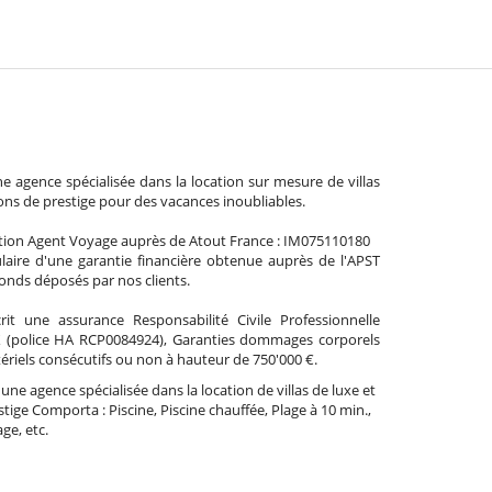
agence spécialisée dans la location sur mesure de villas
ons de prestige pour des vacances inoubliables.
tion Agent Voyage auprès de Atout France : IM075110180
aire d'une garantie financière obtenue auprès de l'APST
 fonds déposés par nos clients.
rit une assurance Responsabilité Civile Professionnelle
 (police HA RCP0084924), Garanties dommages corporels
ériels consécutifs ou non à hauteur de 750'000 €.
une agence spécialisée dans la location de villas de luxe et
ige Comporta : Piscine, Piscine chauffée, Plage à 10 min.,
age, etc.