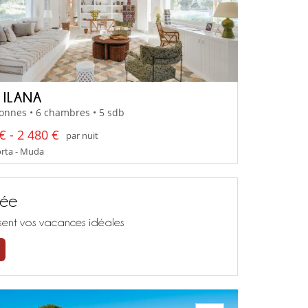
 ILANA
onnes • 6 chambres • 5 sdb
€ - 2 480 €
par nuit
ta - Muda
sée
isent vos vacances idéales