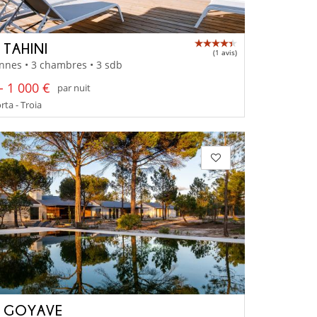
 TAHINI
(1 avis)
nnes • 3 chambres • 3 sdb
- 1 000 €
par nuit
ta - Troia
A GOYAVE