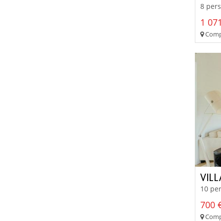
8 pers
1 071
Comp
VIL
10 per
700 €
Compo