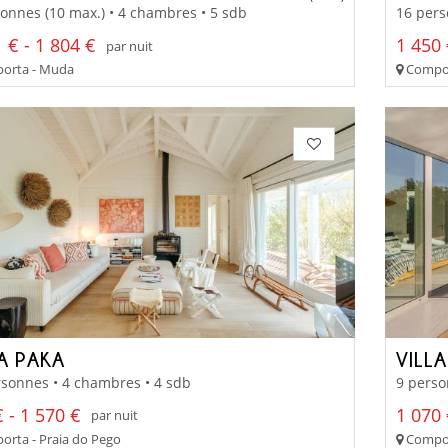
onnes (10 max.) • 4 chambres • 5 sdb
16 pers
 € - 1 804 €
1 450 
par nuit
orta - Muda
Compor
LA PAKA
VILL
sonnes • 4 chambres • 4 sdb
9 perso
 - 1 570 €
1 070 
par nuit
rta - Praia do Pego
Compor