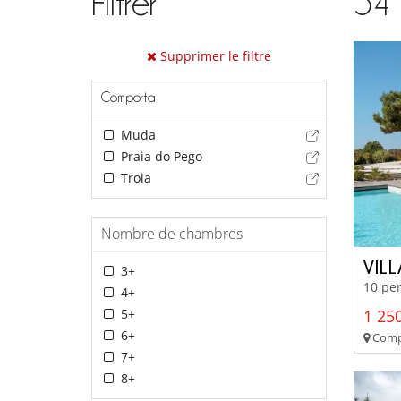
Filtrer
54
Supprimer le filtre
Comporta
Muda
Praia do Pego
Troia
Nombre de chambres
VIL
3+
10 per
4+
5+
1 250
6+
Compo
7+
8+