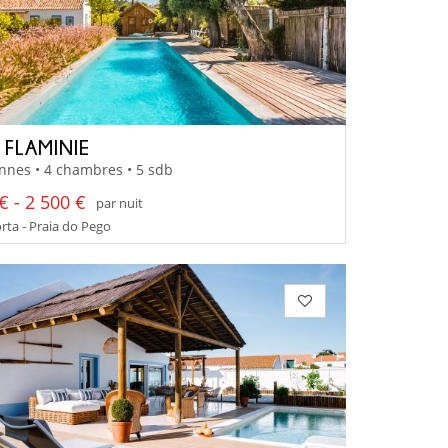
 FLAMINIE
nnes • 4 chambres • 5 sdb
€ - 2 500 €
par nuit
ta - Praia do Pego