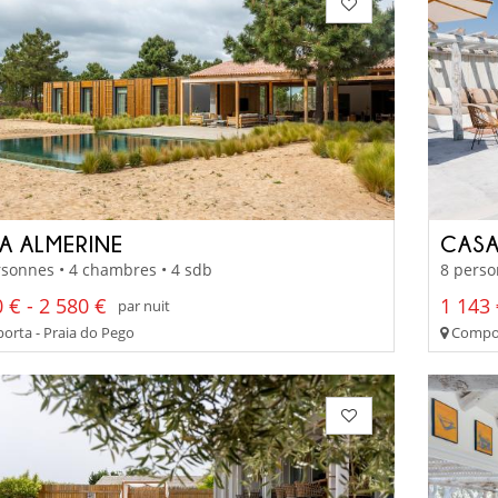
A ALMERINE
CASA
sonnes • 4 chambres • 4 sdb
8 perso
 € - 2 580 €
1 143 
par nuit
rta - Praia do Pego
Compor