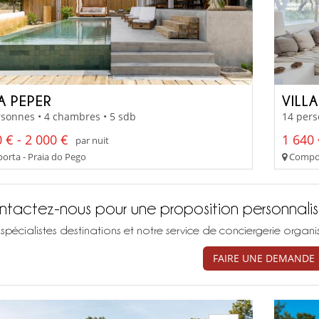
A PEPER
VILLA
sonnes • 4 chambres • 5 sdb
14 pers
 € - 2 000 €
1 640 
par nuit
rta - Praia do Pego
Compor
tactez-nous pour une proposition personnali
spécialistes destinations et notre service de conciergerie organ
FAIRE UNE DEMANDE