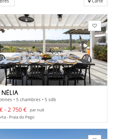
bres
Carte
 NÉLIA
onnes • 5 chambres • 5 sdb
€ - 2 750 €
par nuit
ta - Praia do Pego