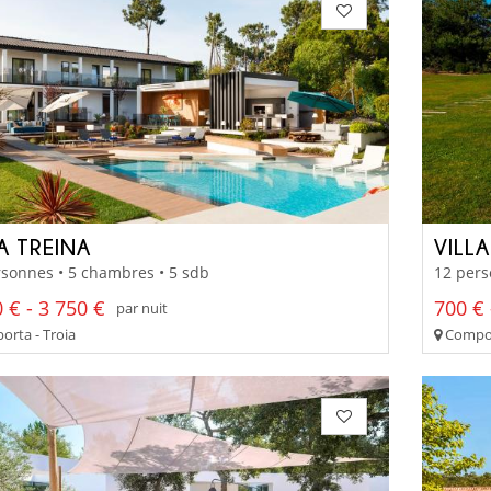
A TREINA
VILL
sonnes • 5 chambres • 5 sdb
12 pers
 € - 3 750 €
700 € 
par nuit
rta - Troia
Compor