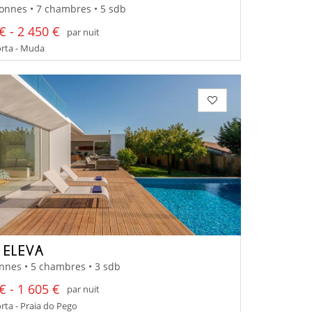
onnes • 7 chambres • 5 sdb
€ - 2 450 €
par nuit
ta - Muda
A ELEVA
nnes • 5 chambres • 3 sdb
€ - 1 605 €
par nuit
ta - Praia do Pego