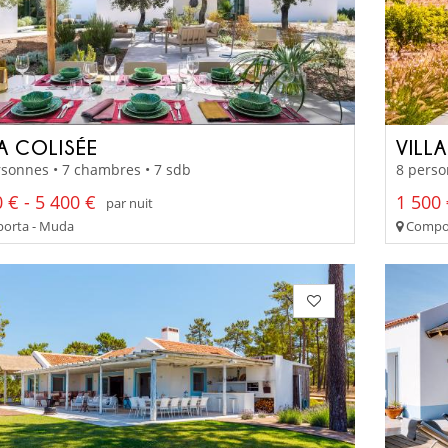
LA COLISÉE
VILLA
sonnes • 7 chambres • 7 sdb
8 perso
 € - 5 400 €
1 500 
par nuit
orta - Muda
Compor