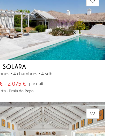
 SOLARA
nnes • 4 chambres • 4 sdb
€ - 2 075 €
par nuit
ta - Praia do Pego