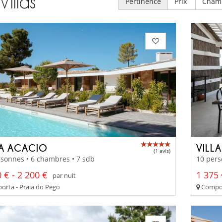
Villas
Pertinence
Prix
Cham
LA ACACIO
VILLA
(1 avis)
sonnes • 6 chambres • 7 sdb
10 pers
 € - 2 200 €
1 375 
par nuit
rta - Praia do Pego
Compor