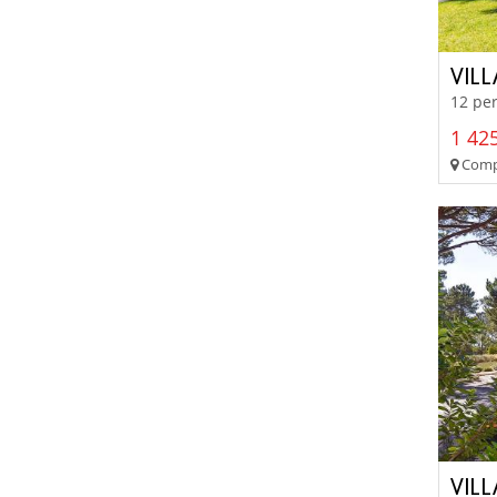
VIL
12 per
1 425
Compo
VILL