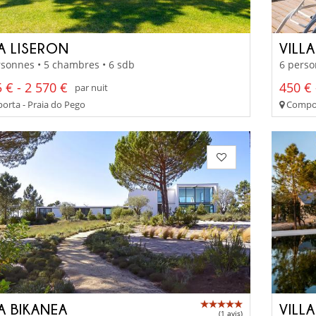
LA LISERON
VILLA
sonnes • 5 chambres • 6 sdb
6 perso
 € - 2 570 €
450 € 
par nuit
rta - Praia do Pego
Compor
A BIKANEA
VILL
(1 avis)