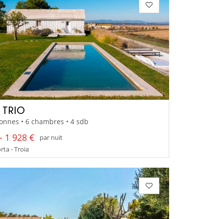
A TRIO
onnes • 6 chambres • 4 sdb
- 1 928 €
par nuit
ta - Troia